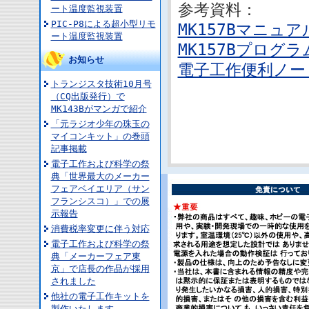
参考資料：
ート温度監視装置
PIC-P8による超小型リモ
MK157Bマニュア
ート温度監視装置
MK157Bプログラ
お知らせ
電子工作便利ノート
トランジスタ技術10月号
（CQ出版発行）で
MK143Bがマンガで紹介
「元ラジオ少年の珠玉の
マイコンキット」の巻頭
記事掲載
電子工作および科学の祭
典「世界最大のメーカー
フェアベイエリア（サン
フランシスコ）」での展
示報告
消費税率変更に伴う対応
電子工作および科学の祭
典「メーカーフェア東
京」で店長の作品が採用
されました
他社の電子工作キットを
製作いたします