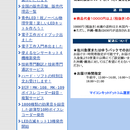
全国の販売店舗、販売代
理店一覧
青色LED！祝ノーベル物
理学賞！楽しいLEDキッ
トを作ろう！
電子工作ガイドブック出
ました
電子工作入門本出ました
使えるセンサーキット４
機種新発売
技術専門翻訳と技術専門
通訳サービス
ハード・ソフトの特別注
文お受けします！
好評！MK-108、MK-109
ボイスレコーダー録音・
複製サービス
1800種類の効果音を録音
した超薄型10秒ボイスレ
コーダー発売
LED点滅キット13種発売
開始