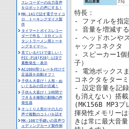
製品重量
23g
スレコーダーの出力音声
をロボットの声にする！
特長：
MK-141で話す電子サイコ
ロ トーキングダイス製
- ファイルを指
作
- 音量を増減す
タイマーとボイスレコー
ダーで作る「３分インス
- ヘッドホンや
タントラーメン用トーキ
ャックコネクタ
ングタイマー」
見ているだけで楽しい！
- スピーカー1
PIC-P18(P28)-LCDで
子）
素数発生・表示
AC100V用リレーを付けて
- 電池ボックス
足温器を自動オフ！
コネクタをター
子供も大喜び！人形・ぬ
いぐるみの目が点滅！
- 設定音量を記
子供も大喜び！３時間で
も消えない）搭載
できる８種類の動物の声
発生器
(MK156B M
そっくり人形がその人の
揮発性メモリーは
声で複数のコトバを話す
きは常に最大音量
MK-108で手縫いの音声ウ
ェディングカード製作例