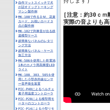
持します)
自作マットスイッチで犬
が話すドッグトーキング
マシン製作例
[注意：約30ｃ
MK-108で作るＤＭ、花束
実際の音よりも高
カード、お祝いカード３
点の製作例
MK-102で列車音が出る鉄
道模型ケース
超簡単なパネルのレタリ
ング方法
超簡単なパネル・ケース
加工方法
MK-506を使用した乾電池
1本のカメラ用高輝度LED
ライト
MK-108、303、505を使
用した小型赤外線センサ
ー音声発生装置
PIC-P40によるペルチェ
素子用温度コントローラ
PIC-P28による模型用モ
ーターのコントローラ
PIC-P14による小型リモ