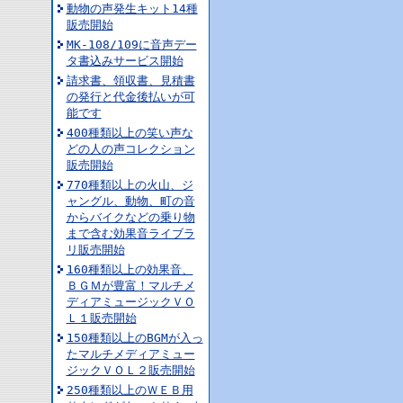
動物の声発生キット14種
販売開始
MK-108/109に音声デー
タ書込みサービス開始
請求書、領収書、見積書
の発行と代金後払いが可
能です
400種類以上の笑い声な
どの人の声コレクション
販売開始
770種類以上の火山、ジ
ャングル、動物、町の音
からバイクなどの乗り物
まで含む効果音ライブラ
リ販売開始
160種類以上の効果音、
ＢＧＭが豊富！マルチメ
ディアミュージックＶＯ
Ｌ１販売開始
150種類以上のBGMが入っ
たマルチメディアミュー
ジックＶＯＬ２販売開始
250種類以上のＷＥＢ用