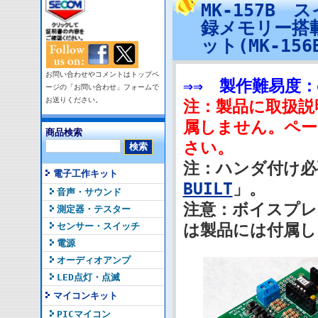
MK-157B
録メモリー搭載
ット(MK-1
お問い合わせやコメントはトップペ
⇒⇒ 製作難易度：
ージの「お問い合わせ」フォームで
お送りください。
注：製品に取扱説
属しません。ペー
商品検索
さい。
注：ハンダ付け必
電子工作キット
BUILT
」。
音声・サウンド
注意：ボイスプレ
測定器・テスター
センサー・スイッチ
は製品には付属し
電源
オーディオアンプ
LED点灯・点滅
マイコンキット
PICマイコン