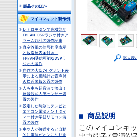
部品そのほか
マイコンキット製作例
レトロモダンで高機能な
FM AM DSPラジオ付きア
ラーム時計の製作記事
真空管風の信号強度表示
と放送局表示付き
拡大表
FM/AM受信可能なDSPラ
ジオの製作
自作の大型7セグメント表
示による距離計と音声付
き接近警報装置の製作
人も車も超音波で検出！
超音波式人感センサー装
置の製作
設定した時刻にテレビと
エアコン電源オン！タイ
■ 商品説明
マー付き学習リモコン装
置の製作
このマイコンキット
車や人が接近すると自動
的に電源がオンになり距
出力端子/電源端子