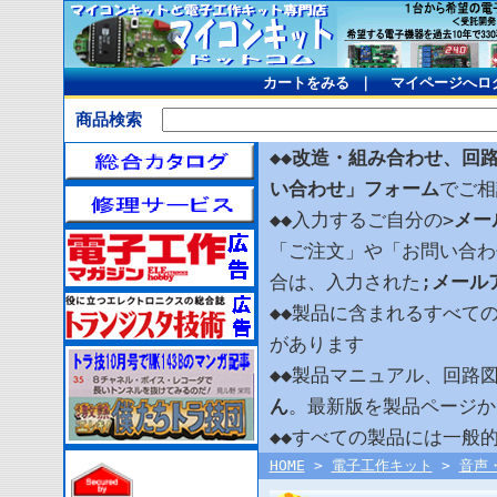
カートをみる
｜
マイページへロ
商品検索
◆◆
改造・組み合わせ、回
い合わせ」フォーム
でご相
◆◆入力するご自分の>
メー
「ご注文」や「お問い合わ
合は、入力された;
メール
◆◆製品に含まれるすべて
があります
◆◆製品マニュアル、回路
ん
。最新版を製品ページか
◆◆すべての製品には一般
HOME
>
電子工作キット
>
音声