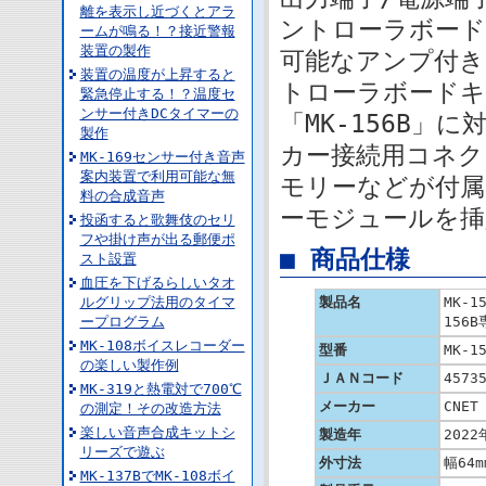
離を表示し近づくとアラ
ントローラボードキ
ームが鳴る！？接近警報
装置の製作
可能なアンプ付き
装置の温度が上昇すると
トローラボードキ
緊急停止する！？温度セ
ンサー付きDCタイマーの
「MK-156B」
製作
カー接続用コネク
MK-169センサー付き音声
案内装置で利用可能な無
モリーなどが付属
料の合成音声
ーモジュールを挿
投函すると歌舞伎のセリ
フや掛け声が出る郵便ポ
■ 商品仕様
スト設置
血圧を下げるらしいタオ
ルグリップ法用のタイマ
製品名
MK-
ープログラム
156
MK-108ボイスレコーダー
型番
MK-1
の楽しい製作例
ＪＡＮコード
4573
MK-319と熱電対で700℃
メーカー
CNET
の測定！その改造方法
楽しい音声合成キットシ
製造年
2022
リーズで遊ぶ
外寸法
幅64m
MK-137BでMK-108ボイ