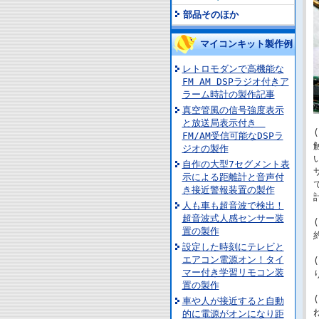
部品そのほか
マイコンキット製作例
レトロモダンで高機能な
FM AM DSPラジオ付きア
ラーム時計の製作記事
真空管風の信号強度表示
と放送局表示付き
FM/AM受信可能なDSPラ
ジオの製作
自作の大型7セグメント表
示による距離計と音声付
き接近警報装置の製作
人も車も超音波で検出！
超音波式人感センサー装
置の製作
設定した時刻にテレビと
エアコン電源オン！タイ
マー付き学習リモコン装
置の製作
車や人が接近すると自動
的に電源がオンになり距