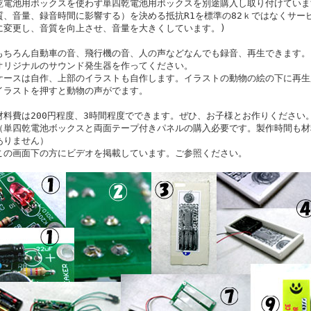
乾電池用ボックスを使わず単四乾電池用ボックスを別途購入し取り付けていま
質、音量、録音時間に影響する）を決める抵抗R1を標準の82ｋではなくサー
に変更し、音質を向上させ、音量を大きくしています。)
もちろん自動車の音、飛行機の音、人の声などなんでも録音、再生できます。
オリジナルのサウンド発生器を作ってください。
ケースは自作、上部のイラストも自作します。イラストの動物の絵の下に再生
イラストを押すと動物の声がでます。
材料費は200円程度、3時間程度でできます。ぜひ、お子様とお作りください
（単四乾電池ボックスと両面テープ付きパネルの購入必要です。製作時間も材
ありません）
この画面下の方にビデオを掲載しています。ご参照ください。