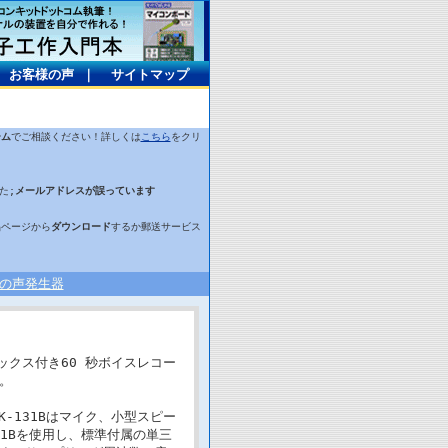
｜
お客様の声
｜
サイトマップ
ーム
でご相談ください！詳しくは
こちら
をクリ
た;
メールアドレスが誤っています
品ページから
ダウンロード
するか郵送サービス
の声発生器
ックス付き60 秒ボイスレコー
。
-131Bはマイク、小型スピー
1Bを使用し、標準付属の単三