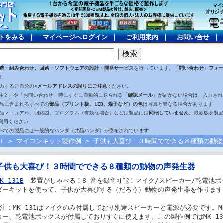
トをみる
｜
マイページへログイン
｜
ご利用案内
｜
お問い合せ
造・組み合わせ、回路・ソフトウェアの設計・開発サービス
を行っています。
「問い合わせ」フォ
！
入力するご自分の>
メールアドレスの誤りにご注意
ください。
注文」や「お問い合わせ」時にすぐに自動的に送られる
「確認メール」
が届かない場合は、入力され
製品に含まれるすべての
部品（プリント板、LED、端子など）の色
は写真と異なる場合があります
製品マニュアル、回路図、プログラム（有効な場合）などは製品には
同梱していません
。最新版を製
利用ください
すべての製品には一般的なハンダ（共晶ハンダ）が塗布されています
ME
>
マイコンキット製作例
>
子供も大喜び！３時間でできる８種類の動物
子供も大喜び！３時間でできる８種類の動物の声発生器
K-131B
装置がしゃべる！8 音を録音可能！マイク/スピーカー/乾電池ボ
ダーキットを使って、子供が大喜びする（だろう）動物の声発生器を作ります
(注：MK-131はマイクのみ付属しており別途スピーカーと電源が必要です。MK
カー、乾電池ボックスが付属しておりすぐに使えます。この製作例ではMK-13