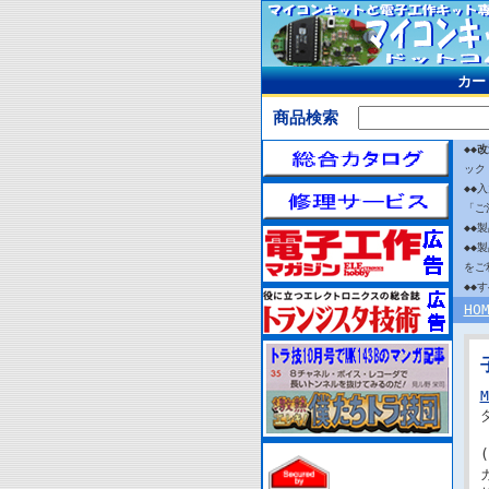
カー
商品検索
◆◆
改
ック
◆◆
「ご
◆◆
◆◆
をご
◆◆
HO
M