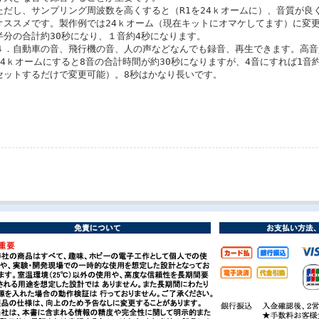
ただし、サンプリング周波数を高くすると（R1を24ｋオームに）、音質が良
オススメです。製作例では24ｋオーム（現在キットにオマケしてます）に変
半分の合計約30秒になり、１音約4秒になります。
４．自動車の音、飛行機の音、人の声などなんでも録音、再生できます。高音
24ｋオームにすると8音の合計時間が約30秒になりますが、4音にすれば1音
セットするだけで変更可能）。8秒はかなり長いです。