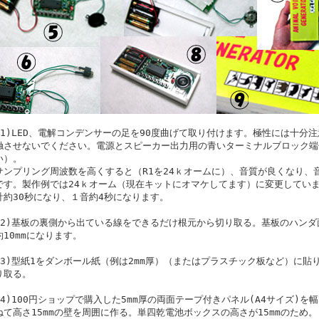
(1)LED、電解コンデンサーの足を90度曲げて取り付けます。極性には十分
触させないでください。電源とスピーカー出力用の青いターミナルブロック端
い）。
サンプリング周波数を高くすると（R1を24ｋオームに）、音質が良くなり、
です。製作例では24ｋオーム（現在キットにオマケしてます）に変更してい
計約30秒になり、１音約4秒になります。
(2)基板の裏側から出ている線をできるだけ根元から切り取る。基板のハンダ
約10mmになります。
(3)型紙1をダンボール紙（例は2mm厚）（またはプラスチック板など）に貼
り取る。
(4)100円ショップで購入した5mm厚の両面テープ付きパネル(A4サイズ)を
ねて高さ15mmの壁を周囲に作る。単四乾電池ボックスの高さが15mmのため。