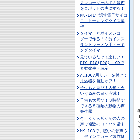
スレコーダーの出力音声
をロボットの声にする！
MK-141で話す電子サイコ
ロ トーキングダイス製
作
タイマーとボイスレコー
ダーで作る「３分インス
タントラーメン用トーキ
ングタイマー」
見ているだけで楽しい！
PIC-P18(P28)-LCDで
素数発生・表示
AC100V用リレーを付けて
足温器を自動オフ！
子供も大喜び！人形・ぬ
いぐるみの目が点滅！
子供も大喜び！３時間で
できる８種類の動物の声
発生器
そっくり人形がその人の
声で複数のコトバを話す
MK-108で手縫いの音声ウ
ェディングカード製作例