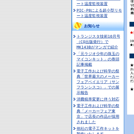
ート温度監視装置
PIC-P8による超小型リモ
ート温度監視装置
お知らせ
トランジスタ技術10月号
（CQ出版発行）で
MK143Bがマンガで紹介
「元ラジオ少年の珠玉の
マイコンキット」の巻頭
記事掲載
電子工作および科学の祭
典「世界最大のメーカー
フェアベイエリア（サン
フランシスコ）」での展
示報告
消費税率変更に伴う対応
電子工作および科学の祭
典「メーカーフェア東
京」で店長の作品が採用
されました
他社の電子工作キットを
製作いたします