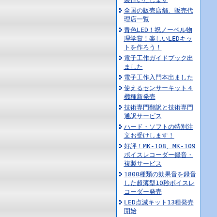
全国の販売店舗、販売代
理店一覧
青色LED！祝ノーベル物
理学賞！楽しいLEDキッ
トを作ろう！
電子工作ガイドブック出
ました
電子工作入門本出ました
使えるセンサーキット４
機種新発売
技術専門翻訳と技術専門
通訳サービス
ハード・ソフトの特別注
文お受けします！
好評！MK-108、MK-109
ボイスレコーダー録音・
複製サービス
1800種類の効果音を録音
した超薄型10秒ボイスレ
コーダー発売
LED点滅キット13種発売
開始