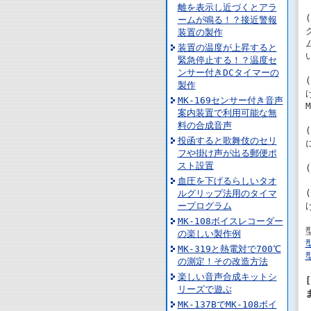
離を表示し近づくとアラ
ームが鳴る！？接近警報
装置の製作
装置の温度が上昇すると
緊急停止する！？温度セ
ンサー付きDCタイマーの
製作
MK-169センサー付き音声
案内装置で利用可能な無
料の合成音声
投函すると歌舞伎のセリ
フや掛け声が出る郵便ポ
スト設置
血圧を下げるらしいタオ
ルグリップ法用のタイマ
ープログラム
MK-108ボイスレコーダー
の楽しい製作例
MK-319と熱電対で700℃
の測定！その改造方法
楽しい音声合成キットシ
リーズで遊ぶ
MK-137BでMK-108ボイ