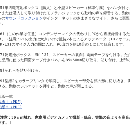
(5)単四乾電池ボックス（購入）と小型スピーカー（標準付属）をハンダ付
クまたは購入して取り付けたモノラルジャックから動物の声を録音する。動物
ムの
サウンドコレクション
やインターネットのさまざまなサイト、さらに実際
い。
(6)（この作業は任意）コンデンサーマイクの代わりにPCから直接録音する
け。（注意：PCの出力は大きいので抵抗2本によるアッテネータ（10ｋオーム
MK-131のマイク入力の間に入れ、PC出力を約10分の１にして録音します。
(7)乾電池ボックス、MK-131、スピーカーの裏面に両面テープを付ける。ただ
に壁用に使った両面テープ付きパネルを85×50mm切り取り、貼り付け、上部
(8)それらを貼り付ける。
(9)型紙2をカラープリンタで印刷し、スピーカー部分を顔の形に切り抜き、
ける。動物のシルエットを押すと、動物の声が聞こえる。
型紙一式
型紙１（PDF)
型紙２（PDF)
[注意：30ｃｍ離れ、家庭用ビデオカメラで撮影・録音。実際の音よりも高
ます。]