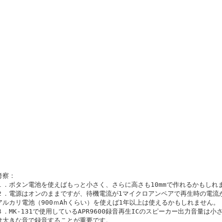
考察：
１．ボタン電池を使えばもっと小さく、さらに高さも10mmで作れるかもしれ
２．電源はオンのままですが、待機電流が1マイクロアンペアで再生時の電流
アルカリ電池（900ｍAhくらい）を使えば1年以上は使えるかもしれません。
３．MK-131で使用しているAPR9600録音再生ICのスピーカー出力音量は
け大きな音で録音することが重要です。