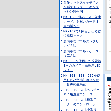
自作マットスイッチで犬
が話すドッグトーキング
マシン製作例
MK-108で作るＤＭ、花束
カード、お祝いカード３
点の製作例
MK-102で列車音が出る鉄
道模型ケース
超簡単なパネルのレタリ
ング方法
超簡単なパネル・ケース
加工方法
MK-506を使用した乾電池
1本のカメラ用高輝度LED
ライト
MK-108、303、505を使
用した小型赤外線センサ
ー音声発生装置
PIC-P40によるペルチェ
素子用温度コントローラ
PIC-P28による模型用モ
ーターのコントローラ
PIC-P14による小型リモ