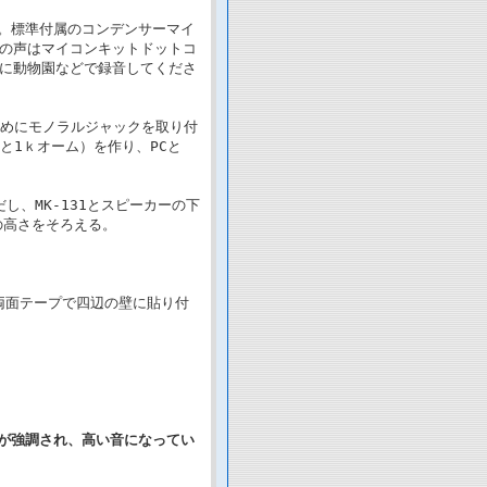
け。標準付属のコンデンサーマイ
の声はマイコンキットドットコ
に動物園などで録音してくださ
ためにモノラルジャックを取り付
と1ｋオーム）を作り、PCと
し、MK-131とスピーカーの下
の高さをそろえる。
両面テープで四辺の壁に貼り付
音が強調され、高い音になってい