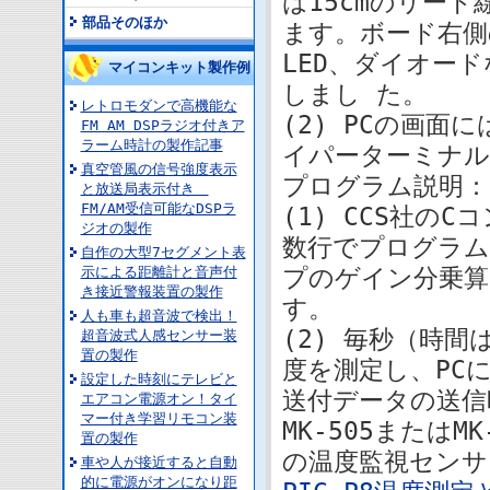
は15cmのリード
部品そのほか
ます。ボード右側
LED、ダイオー
マイコンキット製作例
しまし た。
レトロモダンで高機能な
(2) PCの画面
FM AM DSPラジオ付きア
ラーム時計の製作記事
イパーターミナル
真空管風の信号強度表示
プログラム説明：
と放送局表示付き
FM/AM受信可能なDSPラ
(1) CCS社の
ジオの製作
数行でプログラム
自作の大型7セグメント表
示による距離計と音声付
プのゲイン分乗算
き接近警報装置の製作
す。
人も車も超音波で検出！
(2) 毎秒（時間
超音波式人感センサー装
置の製作
度を測定し、PC
設定した時刻にテレビと
送付データの送信
エアコン電源オン！タイ
マー付き学習リモコン装
MK-505または
置の製作
の温度監視センサ
車や人が接近すると自動
的に電源がオンになり距