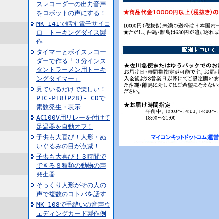
スレコーダーの出力音声
をロボットの声にする！
MK-141で話す電子サイコ
ロ トーキングダイス製
作
タイマーとボイスレコー
ダーで作る「３分インス
タントラーメン用トーキ
ングタイマー」
見ているだけで楽しい！
PIC-P18(P28)-LCDで
素数発生・表示
AC100V用リレーを付けて
足温器を自動オフ！
子供も大喜び！人形・ぬ
いぐるみの目が点滅！
子供も大喜び！３時間で
できる８種類の動物の声
発生器
そっくり人形がその人の
声で複数のコトバを話す
MK-108で手縫いの音声ウ
ェディングカード製作例