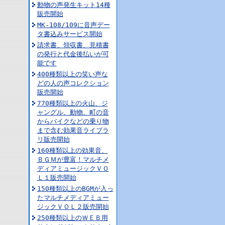
動物の声発生キット14種
販売開始
MK-108/109に音声デー
タ書込みサービス開始
請求書、領収書、見積書
の発行と代金後払いが可
能です
400種類以上の笑い声な
どの人の声コレクション
販売開始
770種類以上の火山、ジ
ャングル、動物、町の音
からバイクなどの乗り物
まで含む効果音ライブラ
リ販売開始
160種類以上の効果音、
ＢＧＭが豊富！マルチメ
ディアミュージックＶＯ
Ｌ１販売開始
150種類以上のBGMが入っ
たマルチメディアミュー
ジックＶＯＬ２販売開始
250種類以上のＷＥＢ用