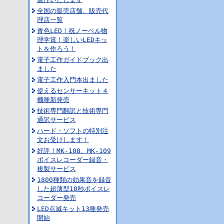
全国の販売店舗、販売代
理店一覧
青色LED！祝ノーベル物
理学賞！楽しいLEDキッ
トを作ろう！
電子工作ガイドブック出
ました
電子工作入門本出ました
使えるセンサーキット４
機種新発売
技術専門翻訳と技術専門
通訳サービス
ハード・ソフトの特別注
文お受けします！
好評！MK-108、MK-109
ボイスレコーダー録音・
複製サービス
1800種類の効果音を録音
した超薄型10秒ボイスレ
コーダー発売
LED点滅キット13種発売
開始