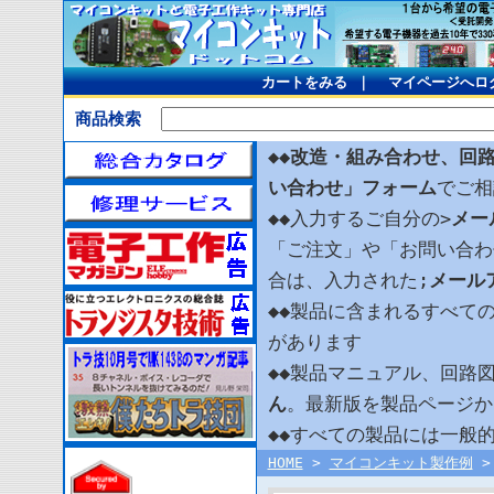
カートをみる
｜
マイページへロ
商品検索
◆◆
改造・組み合わせ、回
い合わせ」フォーム
でご相
◆◆入力するご自分の>
メー
「ご注文」や「お問い合わ
合は、入力された;
メール
◆◆製品に含まれるすべて
があります
◆◆製品マニュアル、回路
ん
。最新版を製品ページか
◆◆すべての製品には一般
HOME
>
マイコンキット製作例