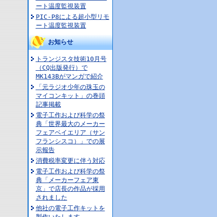
ート温度監視装置
PIC-P8による超小型リモ
ート温度監視装置
お知らせ
トランジスタ技術10月号
（CQ出版発行）で
MK143Bがマンガで紹介
「元ラジオ少年の珠玉の
マイコンキット」の巻頭
記事掲載
電子工作および科学の祭
典「世界最大のメーカー
フェアベイエリア（サン
フランシスコ）」での展
示報告
消費税率変更に伴う対応
電子工作および科学の祭
典「メーカーフェア東
京」で店長の作品が採用
されました
他社の電子工作キットを
製作いたします