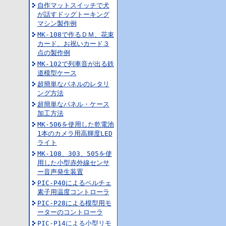
自作マットスイッチで犬
が話すドッグトーキング
マシン製作例
MK-108で作るＤＭ、花束
カード、お祝いカード３
点の製作例
MK-102で列車音が出る鉄
道模型ケース
超簡単なパネルのレタリ
ング方法
超簡単なパネル・ケース
加工方法
MK-506を使用した乾電池
1本のカメラ用高輝度LED
ライト
MK-108、303、505を使
用した小型赤外線センサ
ー音声発生装置
PIC-P40によるペルチェ
素子用温度コントローラ
PIC-P28による模型用モ
ーターのコントローラ
PIC-P14による小型リモ