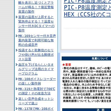
PIC-P8温度測
離を表示し近づくとアラ
PIC-P8温度測
ームが鳴る！？接近警報
装置の製作
HEX（CCS社の
装置の温度が上昇すると
緊急停止する！？温度セ
ンサー付きDCタイマーの
製作
MK-169センサー付き音声
案内装置で利用可能な無
料の合成音声
投函すると歌舞伎のセリ
フや掛け声が出る郵便ポ
スト設置
血圧を下げるらしいタオ
ルグリップ法用のタイマ
ープログラム
MK-108ボイスレコーダー
の楽しい製作例
MK-319と熱電対で700℃
の測定！その改造方法
楽しい音声合成キットシ
リーズで遊ぶ
MK-137BでMK-108ボイ