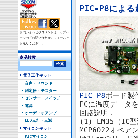
PIC-P8に
お問い合わせやコメントはトップペ
ージの「お問い合わせ」フォームで
お送りください。
商品検索
電子工作キット
音声・サウンド
測定器・テスター
PIC-P8
ボード製
センサー・スイッチ
PCに温度データ
電源
回路説明：
オーディオアンプ
(1) LM35（
LED点灯・点滅
マイコンキット
MCP6022オ
PICマイコン