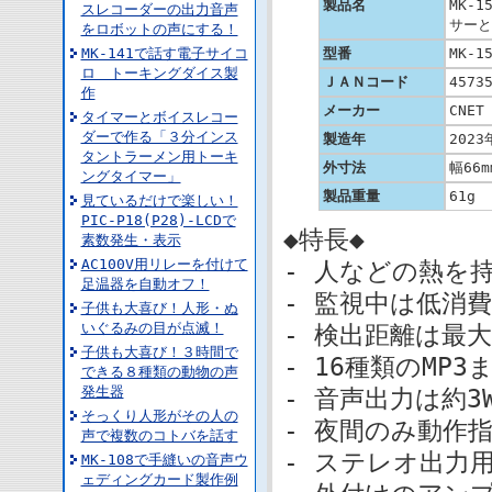
製品名
MK-
スレコーダーの出力音声
サーと
をロボットの声にする！
MK-141で話す電子サイコ
型番
MK-1
ロ トーキングダイス製
ＪＡＮコード
4573
作
メーカー
CNET
タイマーとボイスレコー
ダーで作る「３分インス
製造年
2023
タントラーメン用トーキ
外寸法
幅66m
ングタイマー」
製品重量
61g
見ているだけで楽しい！
PIC-P18(P28)-LCDで
◆特長◆
素数発生・表示
AC100V用リレーを付けて
- 人などの熱を
足温器を自動オフ！
- 監視中は低消費電
子供も大喜び！人形・ぬ
いぐるみの目が点滅！
- 検出距離は最大
子供も大喜び！３時間で
- 16種類のMP
できる８種類の動物の声
発生器
- 音声出力は約3
そっくり人形がその人の
- 夜間のみ動作
声で複数のコトバを話す
- ステレオ出力
MK-108で手縫いの音声ウ
ェディングカード製作例