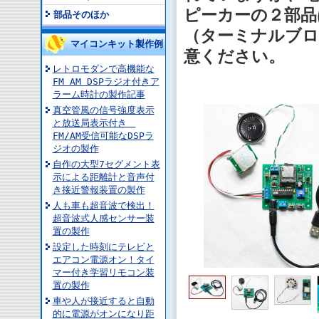
ピーカーの２部品
部品そのほか
（ターミナルブロ
マイコンキット製作例
意ください。
レトロモダンで高機能な
FM AM DSPラジオ付きア
ラーム時計の製作記事
真空管風の信号強度表示
と放送局表示付き
FM/AM受信可能なDSPラ
ジオの製作
自作の大型7セグメント表
示による距離計と音声付
き接近警報装置の製作
人も車も超音波で検出！
超音波式人感センサー装
置の製作
設定した時刻にテレビと
エアコン電源オン！タイ
マー付き学習リモコン装
置の製作
車や人が接近すると自動
的に電源がオンになり距