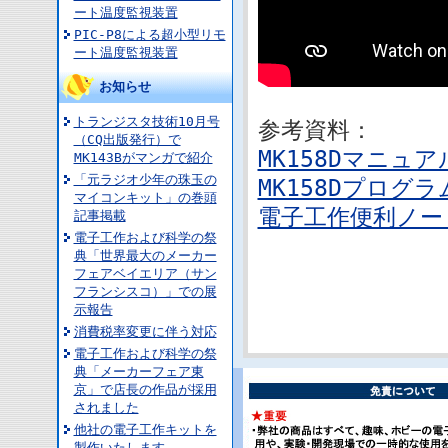
ート温度監視装置
PIC-P8による超小型リモ
ート温度監視装置
お知らせ
トランジスタ技術10月号
参考資料：
（CQ出版発行）で
MK158Dマニュア
MK143Bがマンガで紹介
「元ラジオ少年の珠玉の
MK158Dプログラ
マイコンキット」の巻頭
電子工作便利ノート
記事掲載
電子工作および科学の祭
典「世界最大のメーカー
フェアベイエリア（サン
フランシスコ）」での展
示報告
消費税率変更に伴う対応
電子工作および科学の祭
典「メーカーフェア東
京」で店長の作品が採用
されました
他社の電子工作キットを
製作いたします