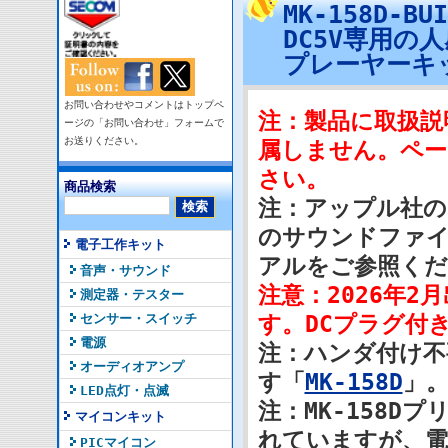
MK-158D
DC5V専用の
プレーヤーキ
お問い合わせやコメントはトップペ
注：製品に取扱説
ージの「お問い合わせ」フォームで
お送りください。
属しません。ペー
さい。
商品検索
注：アップル社の
のサウンドファ
電子工作キット
アルをご参照くだ
音声・サウンド
注意：2026年2
測定器・テスター
センサー・スイッチ
す。DCプラグ付
電源
注：ハンダ付け不
オーディオアンプ
す「
MK-158D
」
LED点灯・点滅
注：MK-158
マイコンキット
れていますが、電
PICマイコン