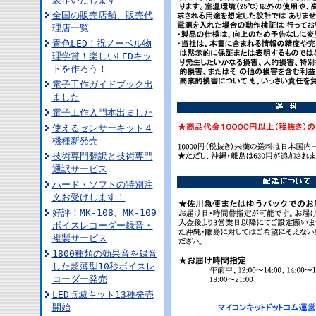
全国の販売店舗、販売代
理店一覧
青色LED！祝ノーベル物
理学賞！楽しいLEDキッ
トを作ろう！
電子工作ガイドブック出
ました
電子工作入門本出ました
使えるセンサーキット４
機種新発売
技術専門翻訳と技術専門
通訳サービス
ハード・ソフトの特別注
文お受けします！
好評！MK-108、MK-109
ボイスレコーダー録音・
複製サービス
1800種類の効果音を録音
した超薄型10秒ボイスレ
コーダー発売
LED点滅キット13種発売
開始