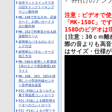
- 外付けのアン
自作マットスイッチで犬
が話すドッグトーキング
マシン製作例
注意：ビデオで使
MK-108で作るＤＭ、花束
「MK-158C」で
カード、お祝いカード３
点の製作例
158Dのビデオ
MK-102で列車音が出る鉄
[注意：30ｃｍ
道模型ケース
超簡単なパネルのレタリ
際の音よりも高音
ング方法
はサイズ・仕様が同
超簡単なパネル・ケース
加工方法
MK-506を使用した乾電池
1本のカメラ用高輝度LED
ライト
MK-108、303、505を使
用した小型赤外線センサ
ー音声発生装置
PIC-P40によるペルチェ
素子用温度コントローラ
PIC-P28による模型用モ
ーターのコントローラ
PIC-P14による小型リモ