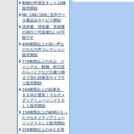
動物の声発生キット14種
販売開始
MK-108/109に音声デー
タ書込みサービス開始
請求書、領収書、見積書
の発行と代金後払いが可
能です
400種類以上の笑い声な
どの人の声コレクション
販売開始
770種類以上の火山、ジ
ャングル、動物、町の音
からバイクなどの乗り物
まで含む効果音ライブラ
リ販売開始
160種類以上の効果音、
ＢＧＭが豊富！マルチメ
ディアミュージックＶＯ
Ｌ１販売開始
150種類以上のBGMが入っ
たマルチメディアミュー
ジックＶＯＬ２販売開始
250種類以上のＷＥＢ用