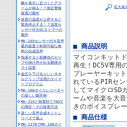
離を表示し近づくとアラ
拡大表
ームが鳴る！？接近警報
装置の製作
装置の温度が上昇すると
緊急停止する！？温度セ
ンサー付きDCタイマーの
製作
MK-169センサー付き音声
■ 商品説明
案内装置で利用可能な無
料の合成音声
マイコンキット
投函すると歌舞伎のセリ
フや掛け声が出る郵便ポ
再生！DC5V専
スト設置
プレーヤーキット
血圧を下げるらしいタオ
ルグリップ法用のタイマ
れているPIRセ
ープログラム
してマイクロSD
MK-108ボイスレコーダー
の楽しい製作例
ームや音楽を大音
MK-319と熱電対で700℃
きのボイスプレー
の測定！その改造方法
楽しい音声合成キットシ
■ 商品仕様
リーズで遊ぶ
MK-137BでMK-108ボイ