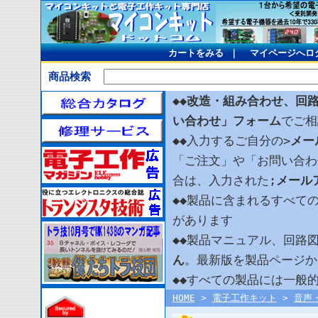
カートをみる
｜
マイページへロ
商品検索
◆◆
改造・組み合わせ、回
い合わせ」フォーム
でご相
◆◆入力するご自分の>
メー
「ご注文」や「お問い合わ
合は、入力された;
メール
◆◆製品に含まれるすべて
があります
◆◆製品マニュアル、回路
ん
。最新版を製品ページか
◆◆すべての製品には一般
HOME
>
電子工作キット
>
音声