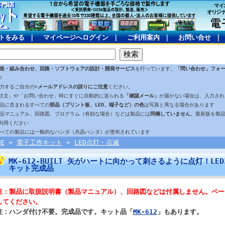
トをみる
｜
マイページへログイン
｜
ご利用案内
｜
お問い合せ
造・組み合わせ、回路・ソフトウェアの設計・開発サービス
を行っています。
「問い合わせ」フォ
！
入力するご自分の>
メールアドレスの誤りにご注意
ください。
注文」や「お問い合わせ」時にすぐに自動的に送られる
「確認メール」
が届かない場合は、入力され
製品に含まれるすべての
部品（プリント板、LED、端子など）の色
は写真と異なる場合があります
製品マニュアル、回路図、プログラム（有効な場合）などは製品には
同梱していません
。最新版を製
利用ください
すべての製品には一般的なハンダ（共晶ハンダ）が塗布されています
ME
>
電子工作キット
>
LED点灯・点滅
MK-612-BUILT 矢がハートに向かって刺さるように点灯！L
キット完成品
注：製品に取扱説明書（製品マニュアル）、回路図などは付属しません。ペー
してください。
注：ハンダ付け不要。完成品です。キット品「
MK-612
」もあります。