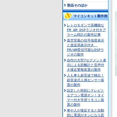
部品そのほか
マイコンキット製作例
レトロモダンで高機能な
FM AM DSPラジオ付きア
ラーム時計の製作記事
真空管風の信号強度表示
と放送局表示付き
FM/AM受信可能なDSPラ
ジオの製作
自作の大型7セグメント表
示による距離計と音声付
き接近警報装置の製作
人も車も超音波で検出！
超音波式人感センサー装
置の製作
設定した時刻にテレビと
エアコン電源オン！タイ
マー付き学習リモコン装
置の製作
車や人が接近すると自動
的に電源がオンになり距