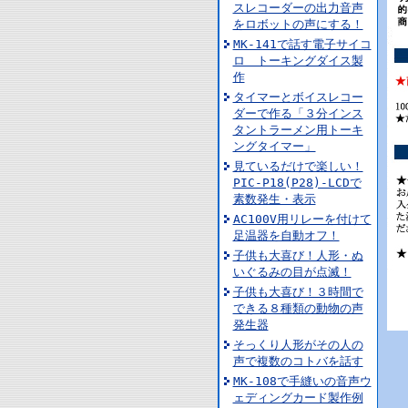
スレコーダーの出力音声
をロボットの声にする！
MK-141で話す電子サイコ
ロ トーキングダイス製
作
タイマーとボイスレコー
ダーで作る「３分インス
タントラーメン用トーキ
ングタイマー」
見ているだけで楽しい！
PIC-P18(P28)-LCDで
素数発生・表示
AC100V用リレーを付けて
足温器を自動オフ！
子供も大喜び！人形・ぬ
いぐるみの目が点滅！
子供も大喜び！３時間で
できる８種類の動物の声
発生器
そっくり人形がその人の
声で複数のコトバを話す
MK-108で手縫いの音声ウ
ェディングカード製作例