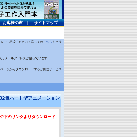
｜
お客様の声
｜
サイトマップ
ーム
でご相談ください！詳しくは
こちら
をクリ
た;
メールアドレスが誤っています
品ページから
ダウンロード
するか郵送サービス
ED32個ハート型アニメーション
ジ下のリンクよりダウンロード