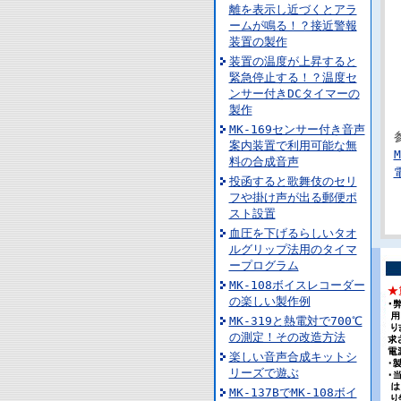
離を表示し近づくとアラ
ームが鳴る！？接近警報
装置の製作
装置の温度が上昇すると
緊急停止する！？温度セ
ンサー付きDCタイマーの
製作
MK-169センサー付き音声
案内装置で利用可能な無
料の合成音声
投函すると歌舞伎のセリ
フや掛け声が出る郵便ポ
スト設置
血圧を下げるらしいタオ
ルグリップ法用のタイマ
ープログラム
MK-108ボイスレコーダー
の楽しい製作例
MK-319と熱電対で700℃
の測定！その改造方法
楽しい音声合成キットシ
リーズで遊ぶ
MK-137BでMK-108ボイ