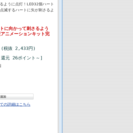
るように点灯！LED32個ハート
、点滅するハートに矢が刺さるよ
がハートに向かって刺さるよう
ト型アニメーションキット完
 (税抜 2,433円)
還元 26ポイント～]
個
ての詳細はこちら