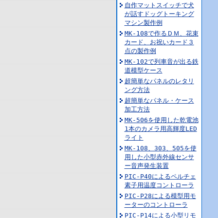
自作マットスイッチで犬
が話すドッグトーキング
マシン製作例
MK-108で作るＤＭ、花束
カード、お祝いカード３
点の製作例
MK-102で列車音が出る鉄
道模型ケース
超簡単なパネルのレタリ
ング方法
超簡単なパネル・ケース
加工方法
MK-506を使用した乾電池
1本のカメラ用高輝度LED
ライト
MK-108、303、505を使
用した小型赤外線センサ
ー音声発生装置
PIC-P40によるペルチェ
素子用温度コントローラ
PIC-P28による模型用モ
ーターのコントローラ
PIC-P14による小型リモ