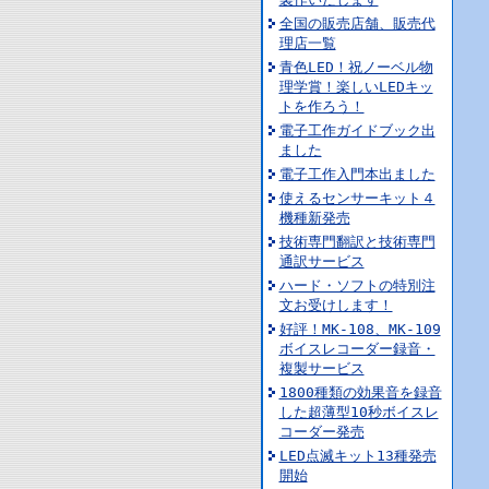
全国の販売店舗、販売代
理店一覧
青色LED！祝ノーベル物
理学賞！楽しいLEDキッ
トを作ろう！
電子工作ガイドブック出
ました
電子工作入門本出ました
使えるセンサーキット４
機種新発売
技術専門翻訳と技術専門
通訳サービス
ハード・ソフトの特別注
文お受けします！
好評！MK-108、MK-109
ボイスレコーダー録音・
複製サービス
1800種類の効果音を録音
した超薄型10秒ボイスレ
コーダー発売
LED点滅キット13種発売
開始