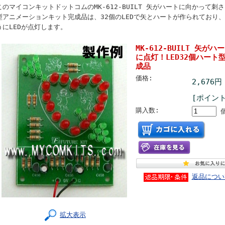
このマイコンキットドットコムのMK-612-BUILT 矢がハートに向かって刺さ
型アニメーションキット完成品は、32個のLEDで矢とハートが作られており
うにLEDが点灯します。
MK-612-BUILT 矢
に点灯！LED32個ハー
成品
価格:
2,676円
[ポイント
購入数:
返品につい
拡大表示