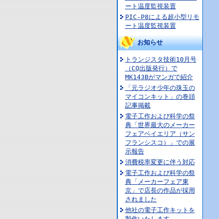
ート温度監視装置
PIC-P8による超小型リモ
ート温度監視装置
お知らせ
トランジスタ技術10月号
（CQ出版発行）で
MK143Bがマンガで紹介
「元ラジオ少年の珠玉の
マイコンキット」の巻頭
記事掲載
電子工作および科学の祭
典「世界最大のメーカー
フェアベイエリア（サン
フランシスコ）」での展
示報告
消費税率変更に伴う対応
電子工作および科学の祭
典「メーカーフェア東
京」で店長の作品が採用
されました
他社の電子工作キットを
製作いたします