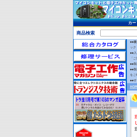
カー
商品検索
◆◆
改
ック
◆◆
「ご
◆◆
◆◆
をご
◆◆
HO