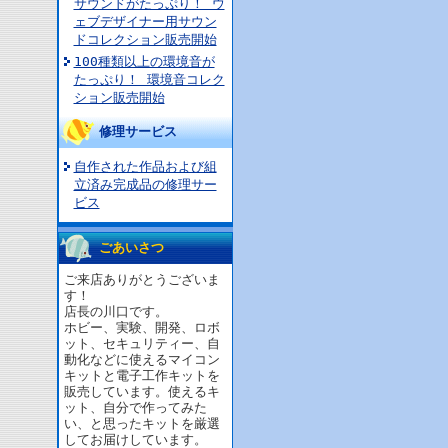
サウンドがたっぷり！ ウ
ェブデザイナー用サウン
ドコレクション販売開始
100種類以上の環境音が
たっぷり！ 環境音コレク
ション販売開始
修理サービス
自作された作品および組
立済み完成品の修理サー
ビス
ごあいさつ
ご来店ありがとうございま
す！
店長の川口です。
ホビー、実験、開発、ロボ
ット、セキュリティー、自
動化などに使えるマイコン
キットと電子工作キットを
販売しています。使えるキ
ット、自分で作ってみた
い、と思ったキットを厳選
してお届けしています。