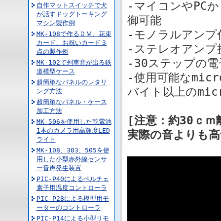
-マイコンやPC
自作マットスイッチで犬
が話すドッグトーキング
御可能
マシン製作例
-モノラルアンプ
MK-108で作るＤＭ、花束
カード、お祝いカード３
-ステレオアンプ
点の製作例
-30ステップの
MK-102で列車音が出る鉄
道模型ケース
-使用可能なmic
超簡単なパネルのレタリ
バイト以上のmic
ング方法
超簡単なパネル・ケース
加工方法
[注意：約30ｃ
MK-506を使用した乾電池
1本のカメラ用高輝度LED
実際の音よりも高
ライト
MK-108、303、505を使
用した小型赤外線センサ
ー音声発生装置
PIC-P40によるペルチェ
素子用温度コントローラ
PIC-P28による模型用モ
ーターのコントローラ
PIC-P14による小型リモ