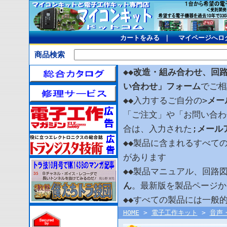
カートをみる
｜
マイページへロ
商品検索
◆◆
改造・組み合わせ、回
い合わせ」フォーム
でご相
◆◆入力するご自分の>
メー
「ご注文」や「お問い合わ
合は、入力された;
メール
◆◆製品に含まれるすべて
があります
◆◆製品マニュアル、回路
ん
。最新版を製品ページか
◆◆すべての製品には一般
HOME
>
電子工作キット
>
音声