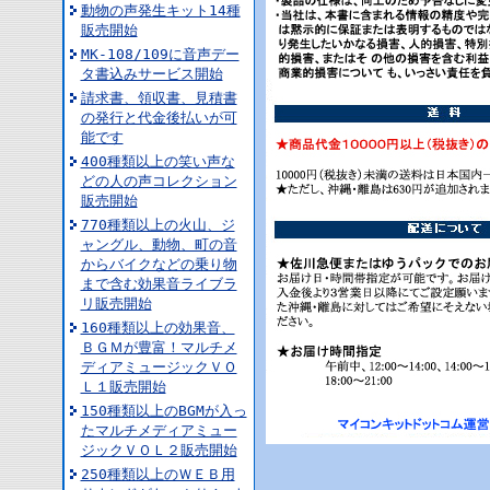
動物の声発生キット14種
販売開始
MK-108/109に音声デー
タ書込みサービス開始
請求書、領収書、見積書
の発行と代金後払いが可
能です
400種類以上の笑い声な
どの人の声コレクション
販売開始
770種類以上の火山、ジ
ャングル、動物、町の音
からバイクなどの乗り物
まで含む効果音ライブラ
リ販売開始
160種類以上の効果音、
ＢＧＭが豊富！マルチメ
ディアミュージックＶＯ
Ｌ１販売開始
150種類以上のBGMが入っ
たマルチメディアミュー
ジックＶＯＬ２販売開始
250種類以上のＷＥＢ用