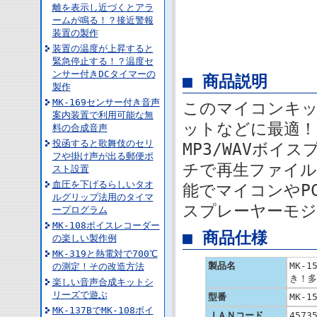
離を表示し近づくとアラ
ームが鳴る！？接近警報
装置の製作
装置の温度が上昇すると
緊急停止する！？温度セ
ンサー付きDCタイマーの
■ 商品説明
製作
MK-169センサー付き音声
このマイコンキッ
案内装置で利用可能な無
ットなどに最適！
料の合成音声
投函すると歌舞伎のセリ
MP3/WAVボイ
フや掛け声が出る郵便ポ
チで再生ファイル
スト設置
血圧を下げるらしいタオ
能でマイコンやPC
ルグリップ法用のタイマ
スプレーヤーモジ
ープログラム
MK-108ボイスレコーダー
■ 商品仕様
の楽しい製作例
MK-319と熱電対で700℃
製品名
MK-
の測定！その改造方法
き！多
楽しい音声合成キットシ
リーズで遊ぶ
型番
MK-1
MK-137BでMK-108ボイ
ＪＡＮコード
4573