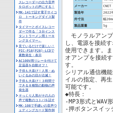
スレコーダーの出力音声
メーカー
CNET
をロボットの声にする！
MK-141で話す電子サイコ
製造年
2022
ロ トーキングダイス製
外寸法
幅20m
作
製品重量
5g
タイマーとボイスレコー
ダーで作る「３分インス
モノラルアンプ
タントラーメン用トーキ
ングタイマー」
し、電源を接続す
見ているだけで楽しい！
使用できます。ま
PIC-P18(P28)-LCDで
素数発生・表示
オアンプを接続す
AC100V用リレーを付けて
す。
足温器を自動オフ！
子供も大喜び！人形・ぬ
シリアル通信機能
いぐるみの目が点滅！
イルの指定、再生
子供も大喜び！３時間で
できる８種類の動物の声
可能です。
発生器
◆特長：
そっくり人形がその人の
声で複数のコトバを話す
-MP3形式とWA
MK-108で手縫いの音声ウ
-押ボタンスイッ
ェディングカード製作例