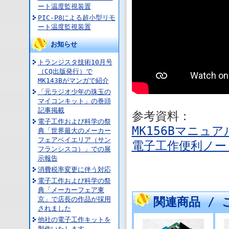
ート温度監視装置
PIC-P8による超小型リモ
ート温度監視装置
お知らせ
トランジスタ技術10月号
（CQ出版発行）で
MK143Bがマンガで紹介
「元ラジオ少年の珠玉の
マイコンキット」の巻頭
記事掲載
参考資料：
電子工作および科学の祭
MK156Bマニュア
典「世界最大のメーカー
フェアベイエリア（サン
電子工作便利ノート
フランシスコ）」での展
示報告
消費税率変更に伴う対応
電子工作および科学の祭
典「メーカーフェア東
京」で店長の作品が採用
関連商品 /
されました
他社の電子工作キットを
製作いたします