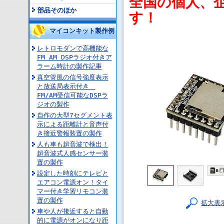
全国の個人、
部品そのほか
す！
マイコンキット製作例
レトロモダンで高機能な
FM AM DSPラジオ付きア
ラーム時計の製作記事
真空管風の信号強度表示
と放送局表示付き
FM/AM受信可能なDSPラ
ジオの製作
自作の大型7セグメント表
示による距離計と音声付
き接近警報装置の製作
人も車も超音波で検出！
超音波式人感センサー装
置の製作
設定した時刻にテレビと
エアコン電源オン！タイ
マー付き学習リモコン装
置の製作
拡大表
車や人が接近すると自動
的に電源がオンになり距