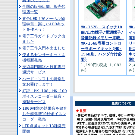
全国の販売店舗、販売代
理店一覧
青色LED！祝ノーベル物
理学賞！楽しいLEDキッ
MK-157B スイッチ10
MK
トを作ろう！
個/出力端子/電源端子/
イ
電子工作ガイドブック出
音量記録メモリー搭載。
電
ました
MK-156B専用コントロ
リー
電子工作入門本出ました
ーラボードキット(MK-
用
156B別。ハンダ付け必
キッ
使えるセンサーキット４
要)
別
機種新発売
1,190円(税抜 1,082
2,
技術専門翻訳と技術専門
円)
円)
通訳サービス
ハード・ソフトの特別注
文お受けします！
好評！MK-108、MK-109
ボイスレコーダー録音・
複製サービス
1800種類の効果音を録音
した超薄型10秒ボイスレ
コーダー発売
LED点滅キット13種発売
開始