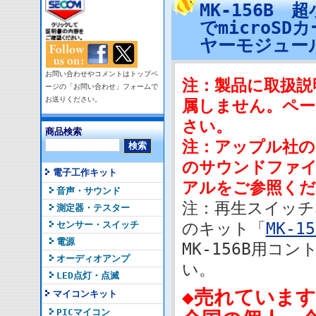
MK-156B
でmicroSD
ヤーモジュー
お問い合わせやコメントはトップペ
注：製品に取扱説
ージの「お問い合わせ」フォームで
お送りください。
属しません。ペー
さい。
商品検索
注：アップル社の
のサウンドファ
電子工作キット
アルをご参照くだ
音声・サウンド
注：再生スイッチ
測定器・テスター
センサー・スイッチ
のキット「
MK-15
電源
MK-156B用
オーディオアンプ
い。
LED点灯・点滅
◆売れています
マイコンキット
PICマイコン